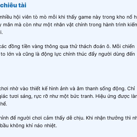
chiêu tài
nhiều hội viên tò mò mỗi khi thấy game này trong kho nổ h
y mắn mà còn như một nhân vật chính trong hành trình kiế
i.
 các đồng tiền vàng thông qua thử thách đoán ô. Mỗi chiến
ị to lớn và cũng là động lực chính thúc đẩy người dùng đến
chơi nhờ vào thiết kế hình ảnh và âm thanh sống động. Chỉ
ác tươi sáng, rực rỡ như một bức tranh. Hiệu ứng được là
hể.
nh để người chơi cảm thấy dễ chịu. Khi nhận thưởng thì n
 bầu không khí náo nhiệt.