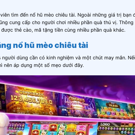
 viên tìm đến nổ hũ mèo chiêu tài. Ngoài những giá trị bạn 
ũng cung cấp cho người chơi nhiều phần quà thú vị. Thông
 được thẻ cào, mã tặng tiền cùng nhiều phần quà khác.
ng nổ hũ mèo chiêu tài
s người dùng cần có kinh nghiệm và một chút may mắn. Nế
thì nên áp dụng một số mẹo dưới đây.