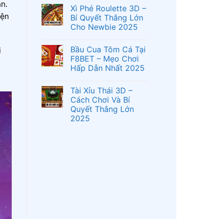
n.
Xì Phé Roulette 3D –
iện
Bí Quyết Thắng Lớn
Cho Newbie 2025
Bầu Cua Tôm Cá Tại
i
F8BET – Mẹo Chơi
Hấp Dẫn Nhất 2025
Tài Xỉu Thái 3D –
Cách Chơi Và Bí
Quyết Thắng Lớn
2025