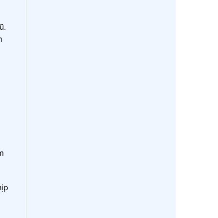
ũ.
m
m
hịp