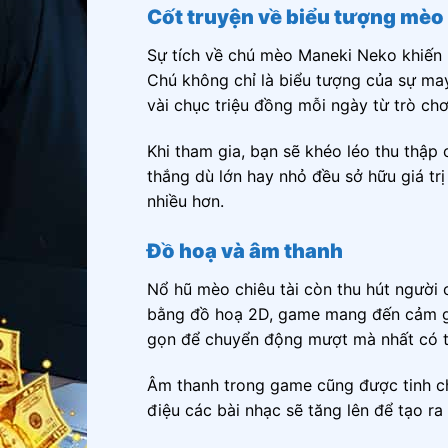
Cốt truyện về biểu tượng mèo 
Sự tích về chú mèo Maneki Neko khiến 
Chú không chỉ là biểu tượng của sự ma
vài chục triệu đồng mỗi ngày từ trò chơ
Khi tham gia, bạn sẽ khéo léo thu thập
thắng dù lớn hay nhỏ đều sở hữu giá tr
nhiều hơn.
Đồ hoạ và âm thanh
Nổ hũ mèo chiêu tài còn thu hút người 
bằng đồ hoạ 2D, game mang đến cảm gi
gọn để chuyển động mượt mà nhất có t
Âm thanh trong game cũng được tinh chỉ
điệu các bài nhạc sẽ tăng lên để tạo ra