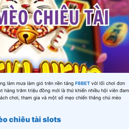
ang làm mưa làm gió trên nền tảng
F8BET
với lối chơi đơn
ot hàng trăm triệu đồng mới là thứ khiến nhiều hội viên đam
 cách chơi, tham gia và một số mẹo chiến thắng chú mèo
o chiêu tài slots